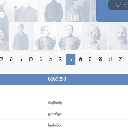
დამუშ
ლ
მ
ნ
ო
პ
ჟ
რ
ს
ტ
უ
ფ
ქ
ღ
სახელი
მაქსიმე
გიორგი
სიმონი