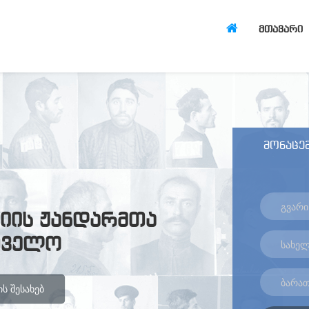
ᲛᲗᲐᲕᲐᲠᲘ
მონაცემ
იის ჟანდარმთა
თველო
Ს ᲨᲔᲡᲐᲮᲔᲑ