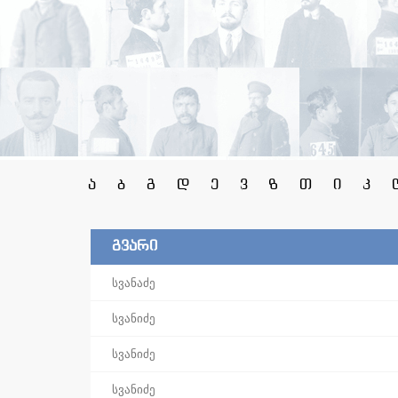
ა
ბ
გ
დ
ე
ვ
ზ
თ
ი
კ
გვარი
სვანაძე
სვანიძე
სვანიძე
სვანიძე