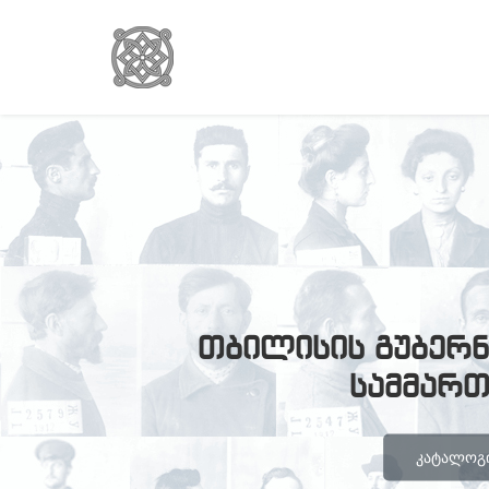
თბილისის გუბერნ
სამმარ
ᲙᲐᲢᲐᲚᲝᲒᲘ