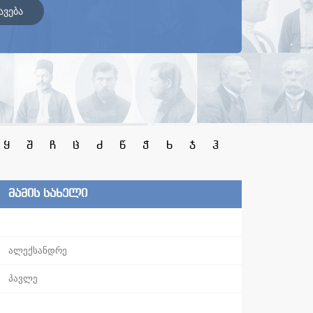
ავება
ყ
შ
ჩ
ც
ძ
წ
ჭ
ხ
ჯ
ჰ
მამის სახელი
ალექსანდრე
პავლე