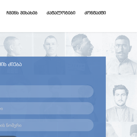
ᲩᲕᲔᲜᲡ ᲨᲔᲡᲐᲮᲔᲑ
ᲙᲐᲢᲐᲚᲝᲒᲔᲑᲘ
ᲙᲝᲜᲢᲐᲥᲢᲘ
ის ძიება