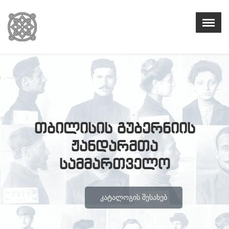
თბილისის გუბერნიის
ჟანდარმთა
სამმართველო
ᲙᲐᲢᲐᲚᲝᲒᲘᲡ ᲨᲔᲡᲐᲮᲔᲑ