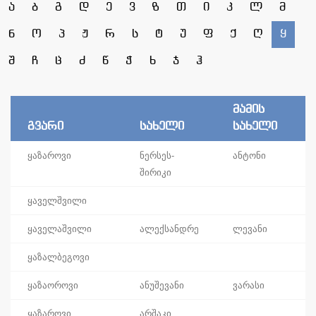
ა
ბ
გ
დ
ე
ვ
ზ
თ
ი
კ
ლ
მ
ნ
ო
პ
ჟ
რ
ს
ტ
უ
ფ
ქ
ღ
ყ
შ
ჩ
ც
ძ
წ
ჭ
ხ
ჯ
ჰ
მამის
გვარი
სახელი
სახელი
ყაზაროვი
ნერსეს-
ანტონი
შირიკი
ყაველშვილი
ყაველაშვილი
ალექსანდრე
ლევანი
ყაზალბეგოვი
ყაზაოროვი
ანუშევანი
ვარასი
ყაზაროვი
არშაკი