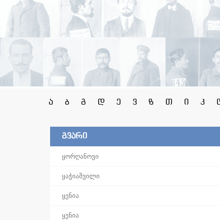
ა
ბ
გ
დ
ე
ვ
ზ
თ
ი
კ
გვარი
ყორღანოვი
ყაჭიაშვილი
ყენია
ყენია