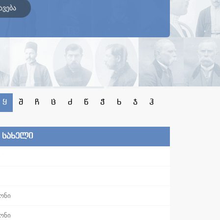
ავება
ყ
შ
ჩ
ც
ძ
წ
ჭ
ხ
ჯ
ჰ
ს სახელი
ი
ონი
ონი