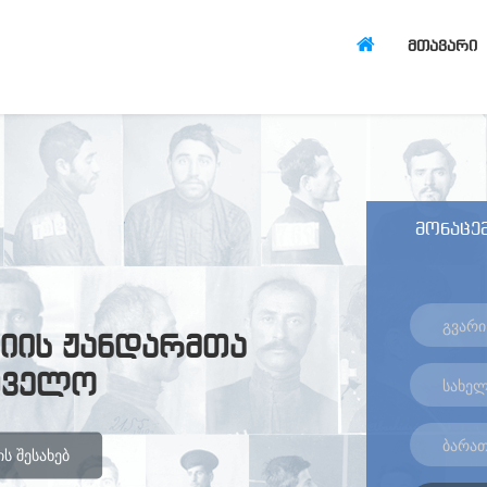
ᲛᲗᲐᲕᲐᲠᲘ
მონაცემ
იის ჟანდარმთა
თველო
Ს ᲨᲔᲡᲐᲮᲔᲑ