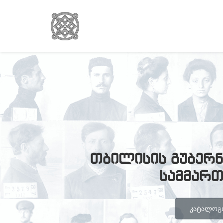
თბილისის გუბერნ
სამმარ
ᲙᲐᲢᲐᲚᲝᲒᲘ