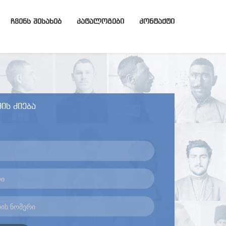
ᲩᲕᲔᲜᲡ ᲨᲔᲡᲐᲮᲔᲑ
ᲙᲐᲢᲐᲚᲝᲒᲔᲑᲘ
ᲙᲝᲜᲢᲐᲥᲢᲘ
ის ძიება