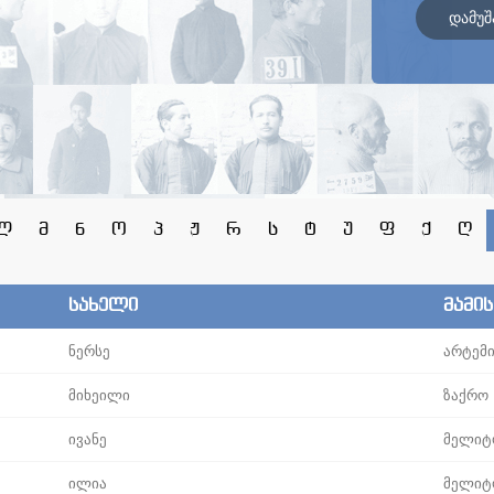
დამუშ
ლ
მ
ნ
ო
პ
ჟ
რ
ს
ტ
უ
ფ
ქ
ღ
სახელი
მამი
ნერსე
არტემ
მიხეილი
ზაქრო
ივანე
მელიტ
ილია
მელიტ