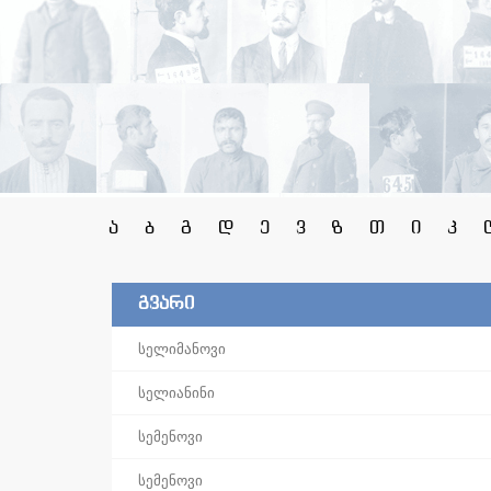
ა
ბ
გ
დ
ე
ვ
ზ
თ
ი
კ
გვარი
სელიმანოვი
სელიანინი
სემენოვი
სემენოვი