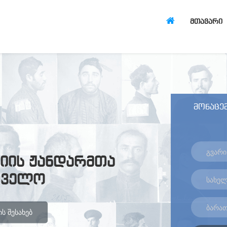
ᲛᲗᲐᲕᲐᲠᲘ
მონაცემ
იის ჟანდარმთა
თველო
Ს ᲨᲔᲡᲐᲮᲔᲑ