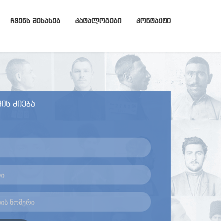
ᲩᲕᲔᲜᲡ ᲨᲔᲡᲐᲮᲔᲑ
ᲙᲐᲢᲐᲚᲝᲒᲔᲑᲘ
ᲙᲝᲜᲢᲐᲥᲢᲘ
ის ძიება