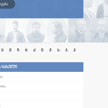
ავება
ყ
შ
ჩ
ც
ძ
წ
ჭ
ხ
ჯ
ჰ
ს სახელი
ტი
ორი
ი