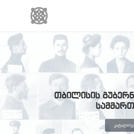
თბილისის გუბერნ
სამმარ
ᲙᲐᲢᲐᲚᲝᲒᲘ