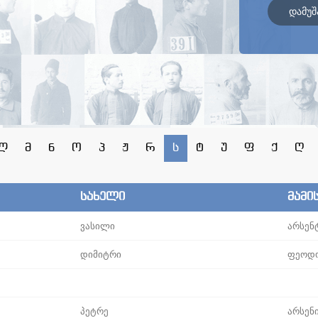
დამუშ
ლ
მ
ნ
ო
პ
ჟ
რ
ს
ტ
უ
ფ
ქ
ღ
სახელი
მამი
ვასილი
არსენ
დიმიტრი
ფეოდ
პეტრე
არსენ