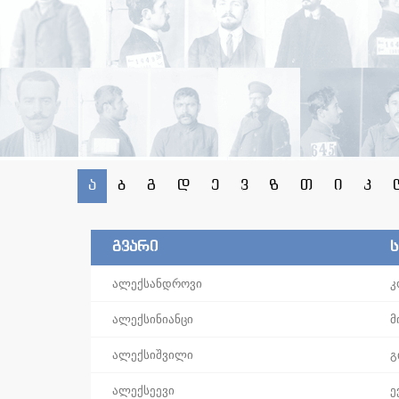
ა
ბ
გ
დ
ე
ვ
ზ
თ
ი
კ
გვარი
ალექსანდროვი
კ
ალექსინიანცი
მ
ალექსიშვილი
გ
ალექსეევი
ე