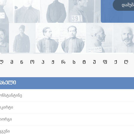
დამუშ
ლ
მ
ნ
ო
პ
ჟ
რ
ს
ტ
უ
ფ
ქ
ღ
სახელი
ონსტანტინე
იკირტი
იორგი
ვგენი