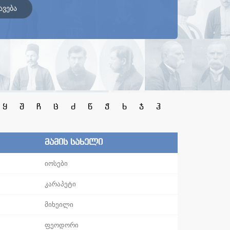
ავება
ყ
შ
ჩ
ც
ძ
წ
ჭ
ხ
ჯ
ჰ
მამის სახელი
იოსები
კარაპეტი
მიხეილი
ფეოდორი