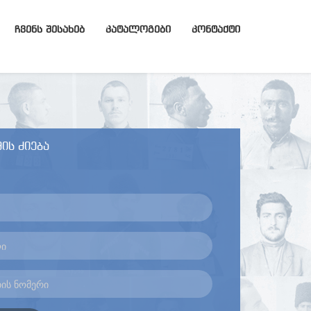
ᲩᲕᲔᲜᲡ ᲨᲔᲡᲐᲮᲔᲑ
ᲙᲐᲢᲐᲚᲝᲒᲔᲑᲘ
ᲙᲝᲜᲢᲐᲥᲢᲘ
ის ძიება