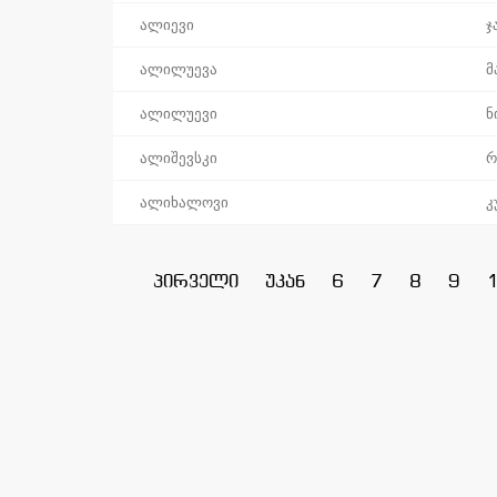
ალიევი
ჯ
ალილუევა
მ
ალილუევი
ნ
ალიშევსკი
რ
ალიხალოვი
კ
პირველი
უკან
6
7
8
9