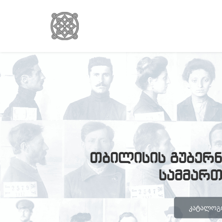
თბილისის გუბერნ
სამმარ
ᲙᲐᲢᲐᲚᲝᲒᲘ