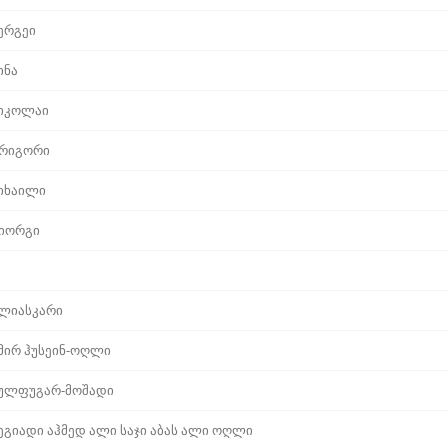
ერგეი
ინა
იკოლაი
რიგორი
იხაილი
იორგი
ლიასკარი
მირ ჰუსეინ-ოღლი
ულფუგარ-მოშადი
ეგიადი აჰმედ ალი საჯი აბას ალი ოღლი