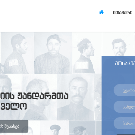
ᲛᲗᲐᲕᲐᲠᲘ
მონაცემ
იის ჟანდარმთა
თველო
Ს ᲨᲔᲡᲐᲮᲔᲑ