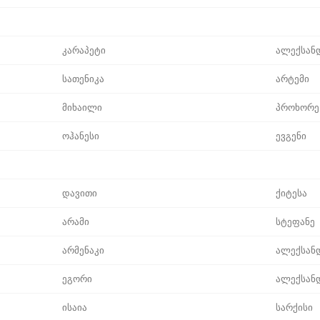
კარაპეტი
ალექსან
სათენიკა
არტემი
მიხაილი
პროხორე
ოჰანესი
ევგენი
დავითი
ქიტესა
არამი
სტეფანე
არმენაკი
ალექსან
ეგორი
ალექსან
ისაია
სარქისი