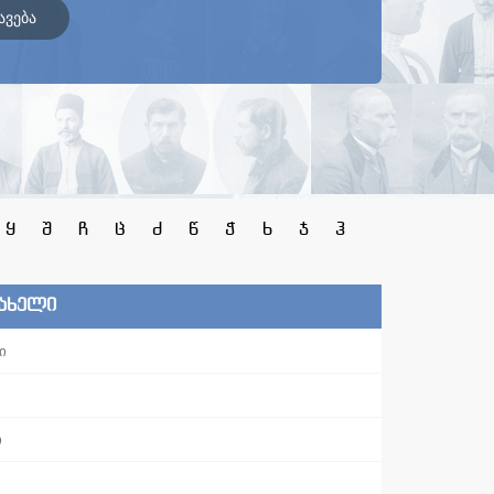
ავება
ყ
შ
ჩ
ც
ძ
წ
ჭ
ხ
ჯ
ჰ
სახელი
ი
ი