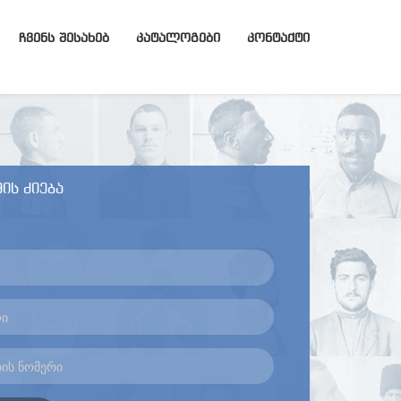
ᲩᲕᲔᲜᲡ ᲨᲔᲡᲐᲮᲔᲑ
ᲙᲐᲢᲐᲚᲝᲒᲔᲑᲘ
ᲙᲝᲜᲢᲐᲥᲢᲘ
ის ძიება