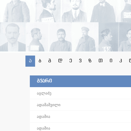
ა
ბ
გ
დ
ე
ვ
ზ
თ
ი
კ
გვარი
აგლაძე
ადამაშვილი
ადამია
ადამია