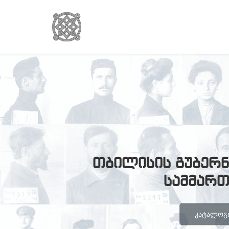
თბილისის გუბერნ
სამმარ
ᲙᲐᲢᲐᲚᲝᲒᲘ