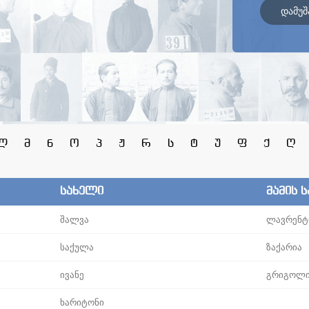
დამუშ
ლ
მ
ნ
ო
პ
ჟ
რ
ს
ტ
უ
ფ
ქ
ღ
სახელი
მამის 
შალვა
ლავრენტ
საქულა
ზაქარია
ივანე
გრიგოლ
ხარიტონი