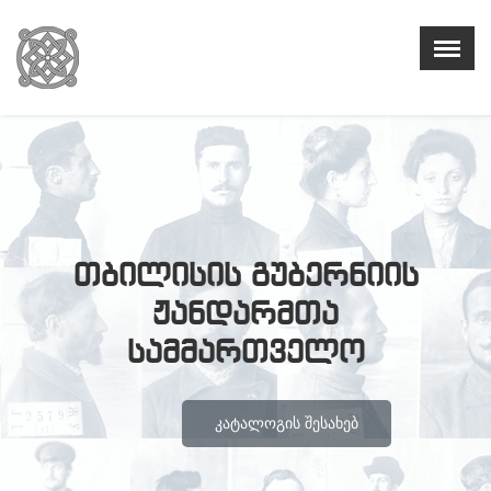
თბილისის გუბერნიის
ჟანდარმთა
სამმართველო
ᲙᲐᲢᲐᲚᲝᲒᲘᲡ ᲨᲔᲡᲐᲮᲔᲑ