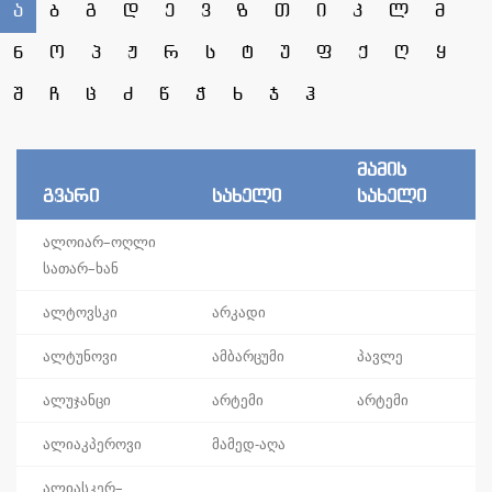
ა
ბ
გ
დ
ე
ვ
ზ
თ
ი
კ
ლ
მ
ნ
ო
პ
ჟ
რ
ს
ტ
უ
ფ
ქ
ღ
ყ
შ
ჩ
ც
ძ
წ
ჭ
ხ
ჯ
ჰ
მამის
გვარი
სახელი
სახელი
ალოიარ–ოღლი
სათარ–ხან
ალტოვსკი
არკადი
ალტუნოვი
ამბარცუმი
პავლე
ალუჯანცი
არტემი
არტემი
ალიაკპეროვი
მამედ-აღა
ალიასკერ–