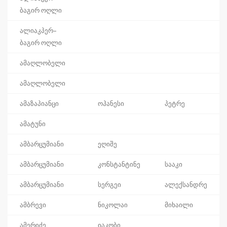
ბაგირ ოღლი
ალიაკპერ–
ბაგირ ოღლი
ამაღლობელი
ამაღლობელი
ამაზაპიანცი
ოჰანესი
პეტრე
ამატუნი
ამბარცუმიანი
ეღიშე
ამბარცუმიანი
კონსტანტინე
სააკი
ამბარცუმიანი
სერგეი
ალექსანდრე
ამბრევი
ნიკოლაი
მიხაილი
ამერიძე
იაკობი