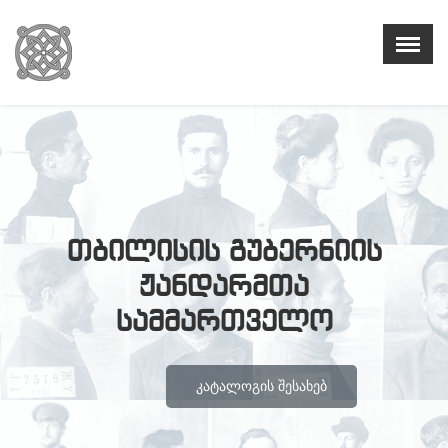
თბილისის გუბერნიის
ჟანდარმთა
სამმართველო
ᲙᲐᲢᲐᲚᲝᲒᲘᲡ ᲨᲔᲡᲐᲮᲔᲑ