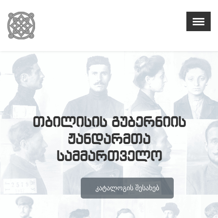
თბილისის გუბერნიის
ჟანდარმთა
სამმართველო
ᲙᲐᲢᲐᲚᲝᲒᲘᲡ ᲨᲔᲡᲐᲮᲔᲑ