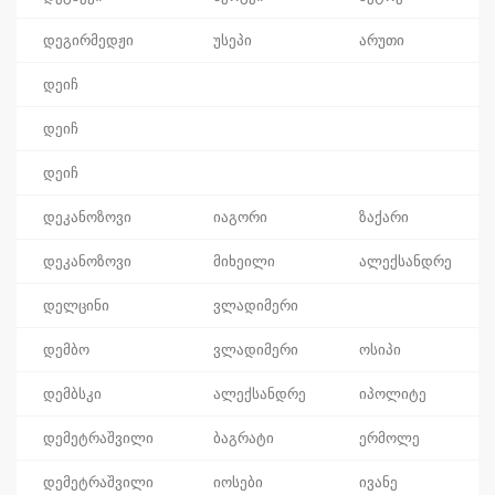
დეგირმედჟი
უსეპი
არუთი
დეიჩ
დეიჩ
დეიჩ
დეკანოზოვი
იაგორი
ზაქარი
დეკანოზოვი
მიხეილი
ალექსანდრე
დელცინი
ვლადიმერი
დემბო
ვლადიმერი
ოსიპი
დემბსკი
ალექსანდრე
იპოლიტე
დემეტრაშვილი
ბაგრატი
ერმოლე
დემეტრაშვილი
იოსები
ივანე