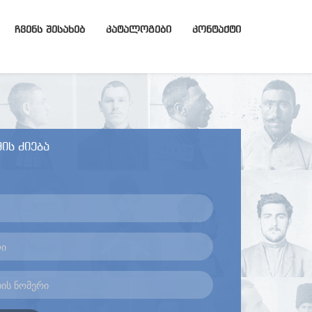
ᲩᲕᲔᲜᲡ ᲨᲔᲡᲐᲮᲔᲑ
ᲙᲐᲢᲐᲚᲝᲒᲔᲑᲘ
ᲙᲝᲜᲢᲐᲥᲢᲘ
ის ძიება