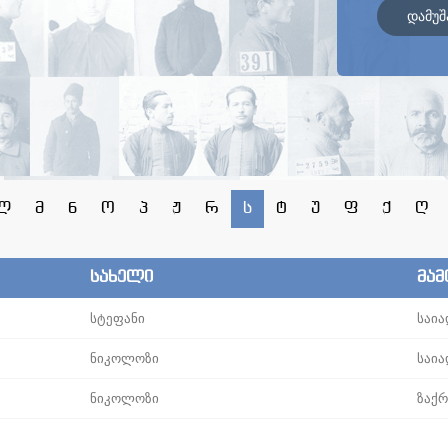
დამუშ
ლ
მ
ნ
ო
პ
ჟ
რ
ს
ტ
უ
ფ
ქ
ღ
სახელი
მამ
სტეფანი
საია
ნიკოლოზი
საია
ნიკოლოზი
ზაქ