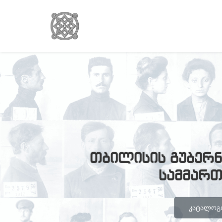
თბილისის გუბერნ
სამმარ
ᲙᲐᲢᲐᲚᲝᲒᲘ