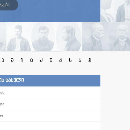
ავება
ყ
შ
ჩ
ც
ძ
წ
ჭ
ხ
ჯ
ჰ
ის სახელი
დი
დი
რო