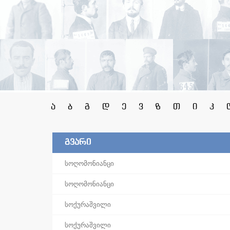
ა
ბ
გ
დ
ე
ვ
ზ
თ
ი
კ
გვარი
სოღომონიანცი
სოღომონიანცი
სოქურაშვილი
სოქურაშვილი