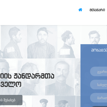
ᲛᲗᲐᲕᲐᲠᲘ
მონაცემ
იის ჟანდარმთა
თველო
Ს ᲨᲔᲡᲐᲮᲔᲑ