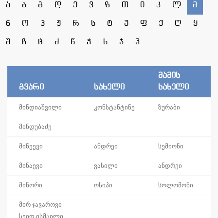
ა
ბ
გ
დ
ე
ვ
ზ
თ
ი
კ
ლ
მ
ნ
ო
პ
ჟ
რ
ს
ტ
უ
ფ
ქ
ღ
ყ
შ
ჩ
ც
ძ
წ
ჭ
ხ
ჯ
ჰ
მამის
გვარი
სახელი
სახელი
მინდიაშვილი
კონსტანტინე
ზურაბი
მინდუბაძე
მინეევი
ანდრეი
სემიონი
მინაევი
ვასილი
ანდრეი
მინორი
ოსიპი
სოლომონი
მირ ჯავაროვი
სეიდ ისმაილი