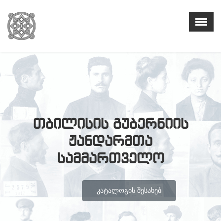
თბილისის გუბერნიის
ჟანდარმთა
სამმართველო
ᲙᲐᲢᲐᲚᲝᲒᲘᲡ ᲨᲔᲡᲐᲮᲔᲑ