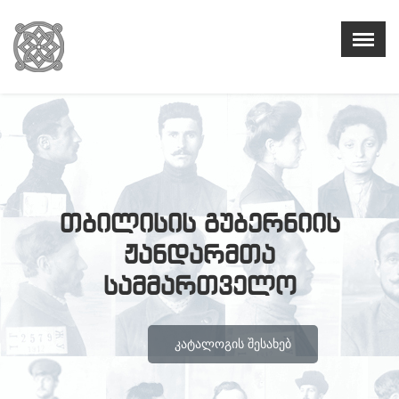
თბილისის გუბერნიის
ჟანდარმთა
სამმართველო
ᲙᲐᲢᲐᲚᲝᲒᲘᲡ ᲨᲔᲡᲐᲮᲔᲑ