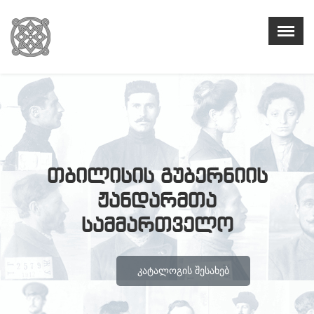
თბილისის გუბერნიის
ჟანდარმთა
სამმართველო
ᲙᲐᲢᲐᲚᲝᲒᲘᲡ ᲨᲔᲡᲐᲮᲔᲑ