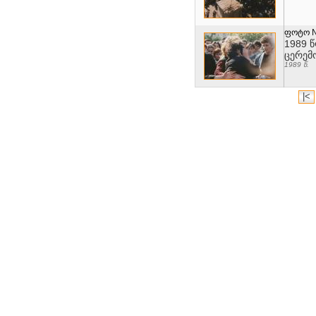
ფოტო 
1989 
ცერემ
1989 წ.
|<