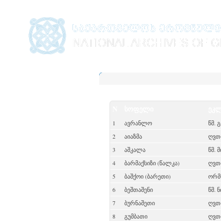
N
სოფელი
ეკლ
1
ავრანლო
წმ. 
2
აიაზმა
ღვთ
3
აშკალა
წმ. 
4
ბარმაქსიზი (წალკა)
ღვთ
5
ბაშქოი (ბარეთი)
ორმ
6
ბეშთაშენი
წმ.
7
ბურნაშეთი
ღვთ
8
გუმბათი
ღვთ